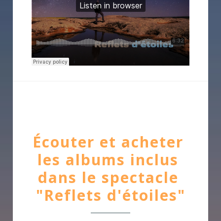
Écouter et acheter 
les albums inclus 
dans le spectacle
"Reflets d'étoiles"