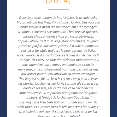
(2014)
Dans le premier album de Patrick (sous le pseudo Luka 
Moro), intitulé This Way, il y a d’abord la voix. Une voix à la 
Robbie Williams m’ont dit spontanément mes teenagers 
d’enfants ! Une voix enveloppante, chaleureuse, qui vous 
agrippe chanson après chanson, inexorablement…
Et puis Patrick, c’est aussi la guitare acoustique, toujours 
présente, parfois aux avant-postes, à d’autres moments 
plus discrète. Mais toujours là pour égrener de belles 
notes variées et donner la mesure (et aussi la démesure !). 
Car dans This Way, ce sont des mélodies multicolores qui 
vous attendent, aux tempos antinomiques selon les 
morceaux, chacun s’opposant harmonieusement les uns 
aux autres pour mieux offrir une diversité étonnante.
This Way est en fait un bien bel écrin, conçu pour révéler 
des paroles touchantes sur la vie comme elle va, avec ses 
hauts et ses bas, ses certitudes et sa permanente 
impermanence… Des paroles où l’optimisme l’emporte 
toujours, à l’image de la chanson Good News !
This Way : une bien belle balade musicale pour avoir les 
pieds toujours sur terre mais la tête bien dans les nuages ! 
Une ballade servie par des musiciens inspirés et un Pat 
Moro au mieux de son talent !